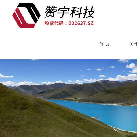
首 页
关